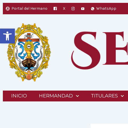
Ir
Portal del Hermano
X
WhatsApp
al
contenido
Abrir barra de herramientas
INICIO
HERMANDAD
TITULARES