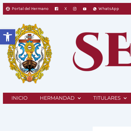
Ir
Portal del Hermano
X
WhatsApp
al
contenido
Abrir barra de herramientas
INICIO
HERMANDAD
TITULARES