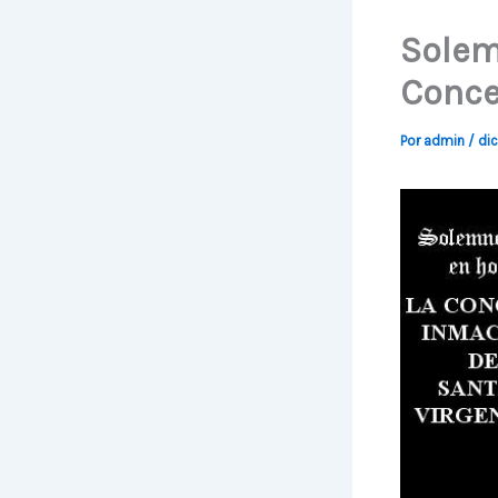
Solem
Conce
Por
admin
/
dic