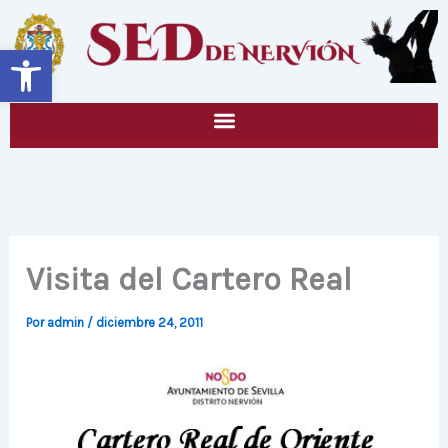
Ir
al
Abrir barra de herramientas
contenido
Visita del Cartero Real
Por
admin
/
diciembre 24, 2011