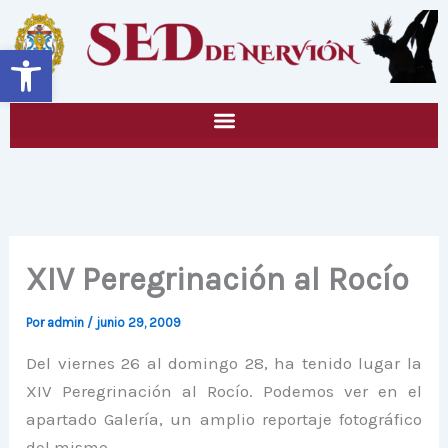
Ir
al
Abrir barra de herramientas
contenido
XIV Peregrinación al Rocío
Por
admin
/
junio 29, 2009
Del viernes 26 al domingo 28, ha tenido lugar la
XIV Peregrinación al Rocío. Podemos ver en el
apartado Galería, un amplio reportaje fotográfico
del mismo.