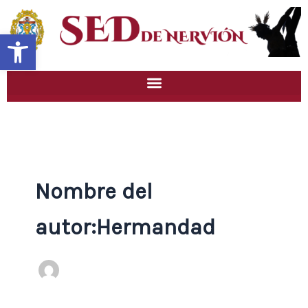
Ir
al
Abrir barra de herramientas
contenido
Nombre del
autor:Hermandad