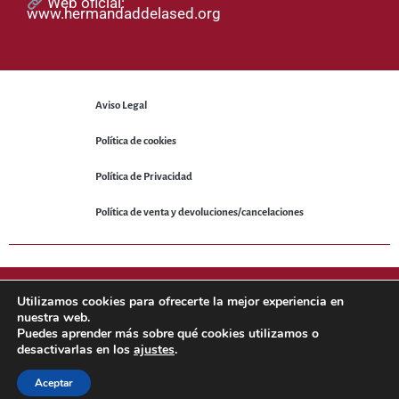
Web oficial:
www.hermandaddelased.org
Aviso Legal
Política de cookies
Política de Privacidad
Política de venta y devoluciones/cancelaciones
© 2025 Hermandad de la Sed. Todos los derechos reservados.
Utilizamos cookies para ofrecerte la mejor experiencia en
nuestra web.
Puedes aprender más sobre qué cookies utilizamos o
Sitio web desarrollado por
NetNerman
– Gestión Integral de
desactivarlas en los
ajustes
.
Hermandades y Cofradías.
Aceptar