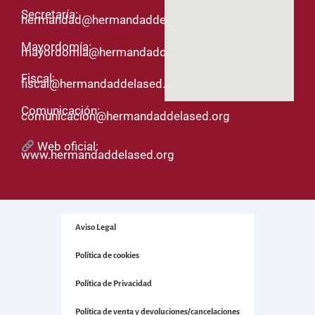
Secretaría:
hermandad@hermandaddelased.org
Mayordomía:
mayordomia@hermandaddelased.org
Fiscal:
fiscal@hermandaddelased.org
Comunicación:
comunicacion@hermandaddelased.org
Web oficial:
www.hermandaddelased.org
Aviso Legal
Política de cookies
Política de Privacidad
Política de venta y devoluciones/cancelaciones