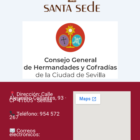
Dirección: Calle
Alejandro Collantes, 93 ·
CP 41005 · Sevilla
Teléfono: 954 572
267
Correos
electrónicos: