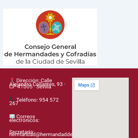
Dirección: Calle
Alejandro Collantes, 93 ·
CP 41005 · Sevilla
Teléfono: 954 572
267
Correos
electrónicos:
Secretaría:
hermandad@hermandaddelased.org