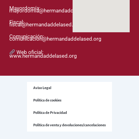
Mayordomía:
mayordomia@hermandaddelased.org
Fiscal:
fiscal@hermandaddelased.org
Comunicación:
comunicacion@hermandaddelased.org
Web oficial:
www.hermandaddelased.org
Aviso Legal
Política de cookies
Política de Privacidad
Política de venta y devoluciones/cancelaciones