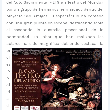
del Auto Sacramental «El Gran Teatro del Mundo»
por un grupo de hermanos, enmarcado dentro del
proyecto Sed Amigos. El espectáculo ha contado
con una gran puesta en escena, destacando sobre
el escenario la custodia procesional de la
hermandad. La labor que han realizado los
actores ha sido m
agnífica debiendo destacar la
pr
of
es
io
n
al
id
a
d