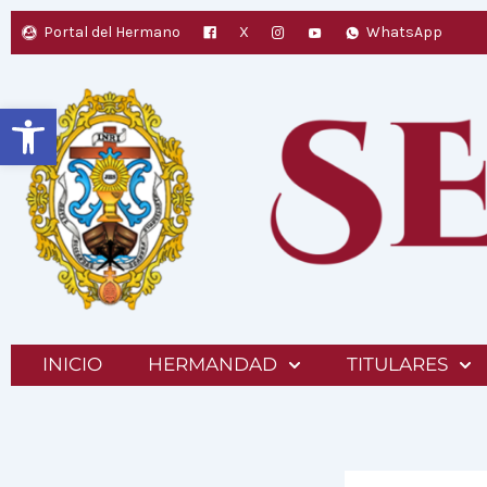
Ir
Portal del Hermano
X
WhatsApp
al
contenido
Abrir barra de herramientas
INICIO
HERMANDAD
TITULARES