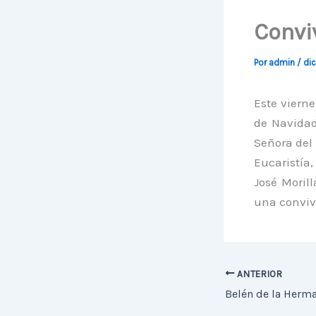
Convi
Por
admin
/
dic
Este vierne
de Navida
Señora del 
Eucaristía
José Moril
una convive
ANTERIOR
Belén de la Herm