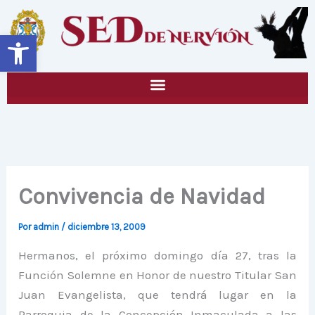
Ir
al
Abrir barra de herramientas
contenido
Convivencia de Navidad
Por
admin
/
diciembre 13, 2009
Hermanos, el próximo domingo día 27, tras la
Función Solemne en Honor de nuestro Titular San
Juan Evangelista, que tendrá lugar en la
Parroquia de la Concepción Inmaculada a las