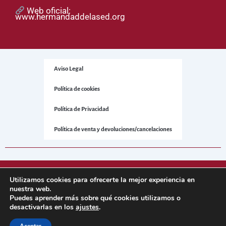
Web oficial:
www.hermandaddelased.org
Aviso Legal
Política de cookies
Política de Privacidad
Política de venta y devoluciones/cancelaciones
© 2025 Hermandad de la Sed. Todos los derechos reservados.
Utilizamos cookies para ofrecerte la mejor experiencia en
nuestra web.
Puedes aprender más sobre qué cookies utilizamos o
Sitio web desarrollado por
NetNerman
– Gestión Integral de
desactivarlas en los
ajustes
.
Hermandades y Cofradías.