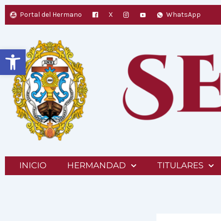
Ir
Portal del Hermano
X
WhatsApp
al
contenido
Abrir barra de herramientas
INICIO
HERMANDAD
TITULARES