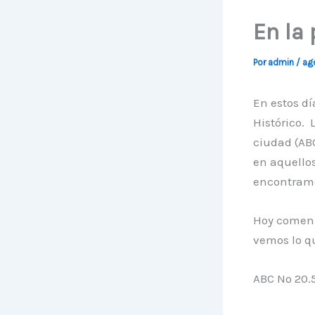
En la
Por
admin
/
ag
En estos d
Histórico.
ciudad (ABC
en aquello
encontramo
Hoy comenz
vemos lo qu
ABC Nº 20.5