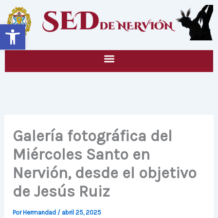
Ir
al
Abrir barra de herramientas
contenido
Galería fotográfica del
Miércoles Santo en
Nervión, desde el objetivo
de Jesús Ruiz
Por
Hermandad
/
abril 25, 2025