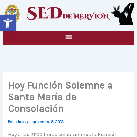
Ir
al
Abrir barra de herramientas
contenido
Hoy Función Solemne a
Santa María de
Consolación
Por
admin
/
septiembre 5, 2013
Hoy a las 21’00 horas celebraremos la Función