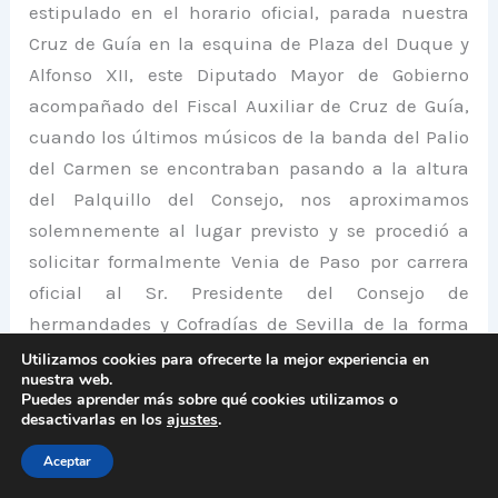
estipulado en el horario oficial, parada nuestra
Cruz de Guía en la esquina de Plaza del Duque y
Alfonso XII, este Diputado Mayor de Gobierno
acompañado del Fiscal Auxiliar de Cruz de Guía,
cuando los últimos músicos de la banda del Palio
del Carmen se encontraban pasando a la altura
del Palquillo del Consejo, nos aproximamos
solemnemente al lugar previsto y se procedió a
solicitar formalmente Venia de Paso por carrera
oficial al Sr. Presidente del Consejo de
hermandades y Cofradías de Sevilla de la forma
acostumbrada. Para este Diputado Mayor de
Utilizamos cookies para ofrecerte la mejor experiencia en
nuestra web.
Gobierno fue en momento especial en lo personal
Puedes aprender más sobre qué cookies utilizamos o
y en lo colectivo, especialmente por la ilusión
desactivarlas en los
ajustes
.
truncada el año pasado y por relevar en este
Aceptar
cofrade cometido a las personas que me