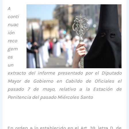
A
conti
nuac
ión
reco
gem
os
un
extracto del informe presentado por el Diputado
Mayor de Gobierno en Cabildo de Oficiales el
pasado 7 de mayo, relativo a la Estación de
Penitencia del pasado Miércoles Santo
En orden a lo establecido en el Art. 39, letra D, de