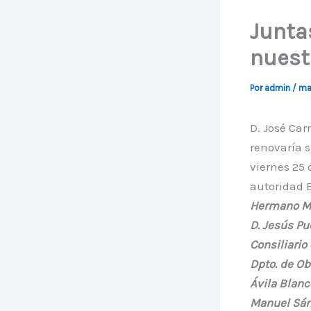
Junta
nuest
Por
admin
/
ma
D. José Ca
renovaría s
viernes 25 
autoridad E
Hermano May
D. Jesús Pue
Consiliario
Dpto. de Ob
Ávila Blanc
Manuel Sánc