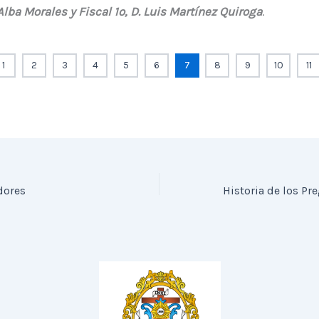
Alba Morales y Fiscal 1º, D. Luis Martínez Quiroga
.
1
2
3
4
5
6
7
8
9
10
11
dores