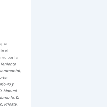
 que
lo el
rno por la
Teniente
acramental,
orte;
rio 4º y
 D. Manuel
domo 1º, D.
; Prioste,