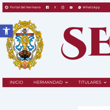
Ir
Portal del Hermano
X
WhatsApp
al
contenido
Abrir barra de herramientas
INICIO
HERMANDAD
TITULARES