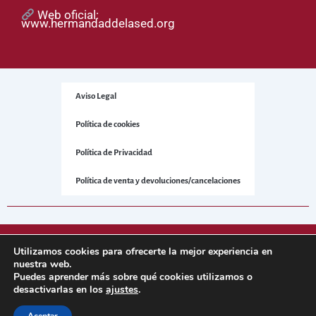
Web oficial:
www.hermandaddelased.org
Aviso Legal
Política de cookies
Política de Privacidad
Política de venta y devoluciones/cancelaciones
© 2025 Hermandad de la Sed. Todos los derechos reservados.
Utilizamos cookies para ofrecerte la mejor experiencia en
nuestra web.
Puedes aprender más sobre qué cookies utilizamos o
Sitio web desarrollado por
NetNerman
– Gestión Integral de
desactivarlas en los
ajustes
.
Hermandades y Cofradías.