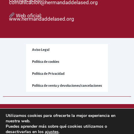
Comunicación:
comunicacion@hermandaddelased.org
Web oficial:
www.hermandaddelased.org
Aviso Legal
Política de cookies
Política de Privacidad
Política de venta y devoluciones/cancelaciones
© 2025 Hermandad de la Sed. Todos los derechos reservados.
Utilizamos cookies para ofrecerte la mejor experiencia en
nuestra web.
Puedes aprender más sobre qué cookies utilizamos o
Sitio web desarrollado por
NetNerman
– Gestión Integral de
desactivarlas en los
ajustes
.