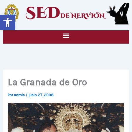
Ir
al
Abrir barra de herramientas
contenido
La Granada de Oro
Por
admin
/
junio 27, 2008