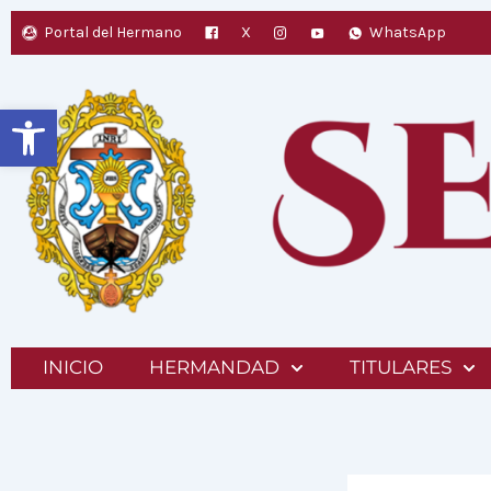
Ir
Portal del Hermano
X
WhatsApp
al
contenido
Abrir barra de herramientas
INICIO
HERMANDAD
TITULARES