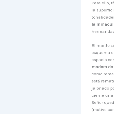
Para ello, 
la superfic
tonalidade
la Inmacul
hermandad 
El manto si
esquema or
espacio cen
madera de l
como rememb
está remat
jalonado po
cierne una 
Señor qued
(motivo cen