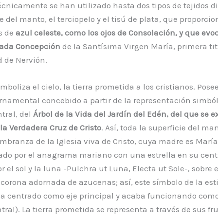
técnicamente se han utilizado hasta dos tipos de tejidos d
ie del manto, el terciopelo y el tisú de plata, que proporc
s de
azul celeste, como los ojos de Consolación, y que evoca
ada Concepción
de la Santísima Virgen María, primera tit
de Nervión.
mboliza el cielo, la tierra prometida a los cristianos. Pose
namental concebido a partir de la representación simbóli
tral, del
Árbol de la Vida del Jardín del Edén, del que se ex
a Verdadera Cruz de Cristo
. Así, toda la superficie del ma
ranza de la Iglesia viva de Cristo, cuya madre es María.
ado por el anagrama mariano con una estrella en su cent
r el sol y la luna -Pulchra ut Luna, Electa ut Sole-, sobre 
corona adornada de azucenas; así, este símbolo de la esti
a centrado como eje principal y acaba funcionando com
tral). La tierra prometida se representa a través de sus fr