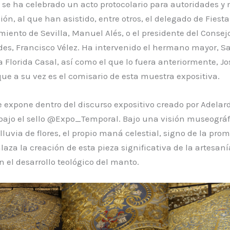
 se ha celebrado un acto protocolario para autoridades y
n, al que han asistido, entre otros, el delegado de Fiest
iento de Sevilla, Manuel Alés, o el presidente del Consej
s, Francisco Vélez. Ha intervenido el hermano mayor, S
a Florida Casal, así como el que lo fuera anteriormente, Jo
ue a su vez es el comisario de esta muestra expositiva.
 expone dentro del discurso expositivo creado por Adelar
bajo el sello @Expo_Temporal. Bajo una visión museográf
lluvia de flores, el propio maná celestial, signo de la pr
nlaza la creación de esta pieza significativa de la artesaní
 el desarrollo teológico del manto.