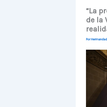
“La p
de la
reali
Por
Hermanda