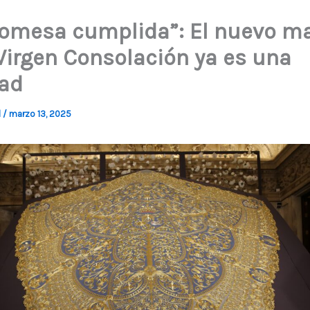
romesa cumplida”: El nuevo m
 Virgen Consolación ya es una
dad
d
/
marzo 13, 2025