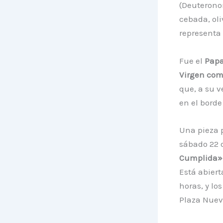
(Deuteronom
cebada, oli
representa a
Fue el
P
apa
Virgen com
que, a su v
en el borde
Una pieza p
sábado 22 d
Cumplida»
Está abiert
horas, y lo
Plaza Nuev