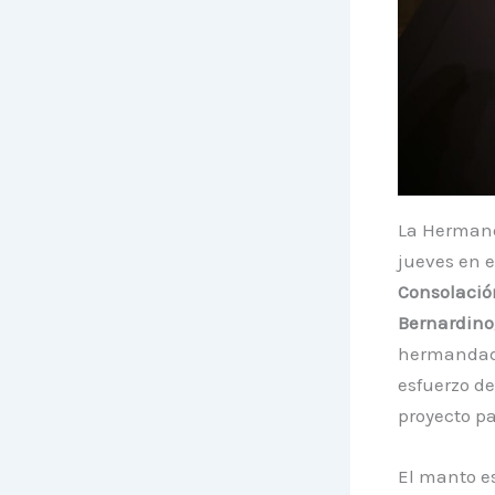
La Hermand
jueves en 
Consolació
Bernardino,
hermandad 
esfuerzo d
proyecto pa
El manto es