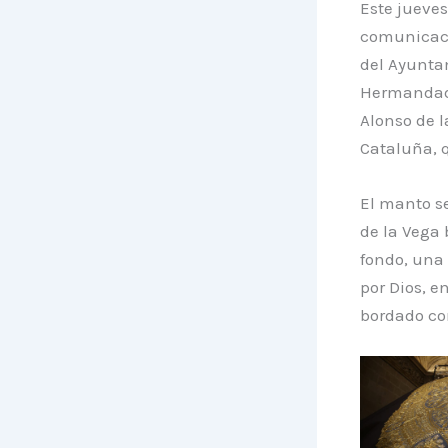
Este jueves
comunicació
del Ayuntam
Hermandade
Alonso de l
Cataluña, q
El manto se
de la Vega 
fondo, una 
por Dios, e
bordado con