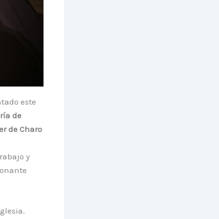
tado este
ría de
er de Charo
rabajo y
ionante
glesia.