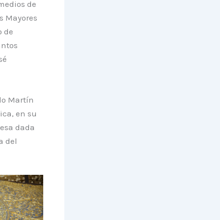
 medios de
as Mayores
o de
antos
sé
do Martín
ica, en su
omesa dada
a del