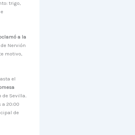
o: trigo,
ue
roclamó a la
 de Nervión
te motivo,
asta el
romesa
 de Sevilla.
s a 20:00
cipal de