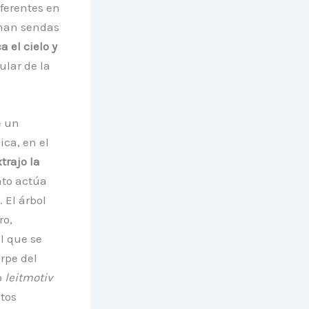
iferentes en
ionan sendas
 el cielo y
ular de la
e un
ca, en el
trajo la
nto actúa
 El árbol
ro,
el que se
rpe del
o
leitmotiv
utos