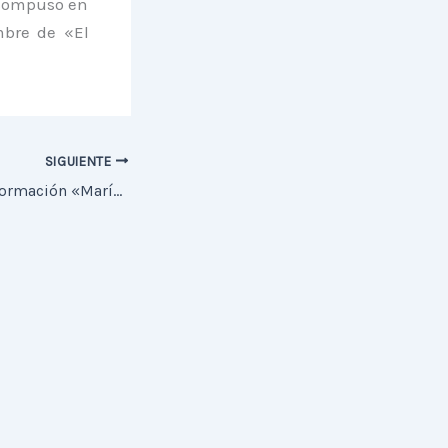
 compuso en
mbre de «El
SIGUIENTE
Creada el aula de formación «María Madre de la Iglesia»