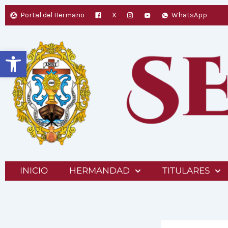
Ir
Portal del Hermano
X
WhatsApp
al
contenido
Abrir barra de herramientas
INICIO
HERMANDAD
TITULARES