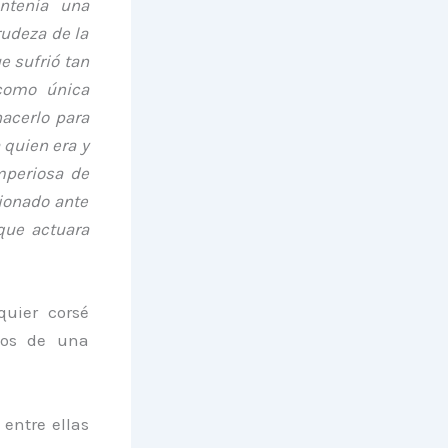
ntenía una
rudeza de la
e sufrió tan
 como única
acerlo para
 quien era y
mperiosa de
ionado ante
que actuara
quier corsé
dos de una
entre ellas