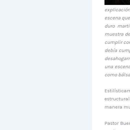
explicación
escena que 
duro marti
muestra de
cumplir con
debía cump
desahogarm
una escena
como bálsa
Estilístic
estructur
manera mu
Pastor Bue