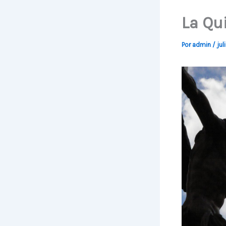
La Qu
Por
admin
/
jul