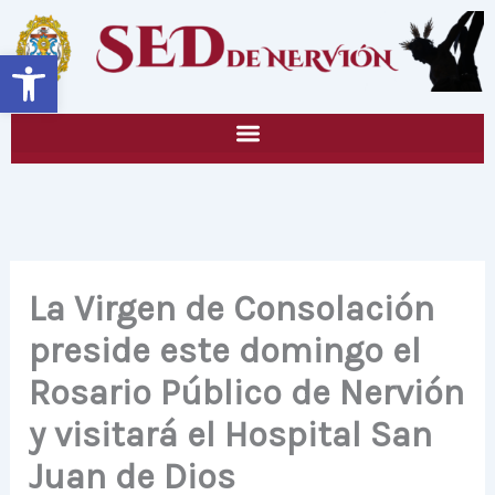
Ir
al
Abrir barra de herramientas
contenido
La Virgen de Consolación
preside este domingo el
Rosario Público de Nervión
y visitará el Hospital San
Juan de Dios