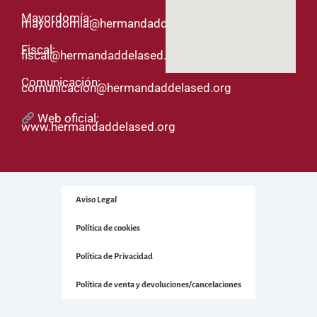
Mayordomía:
mayordomia@hermandaddelased.org
Fiscal:
fiscal@hermandaddelased.org
Comunicación:
comunicacion@hermandaddelased.org
Web oficial:
www.hermandaddelased.org
Aviso Legal
Política de cookies
Política de Privacidad
Política de venta y devoluciones/cancelaciones