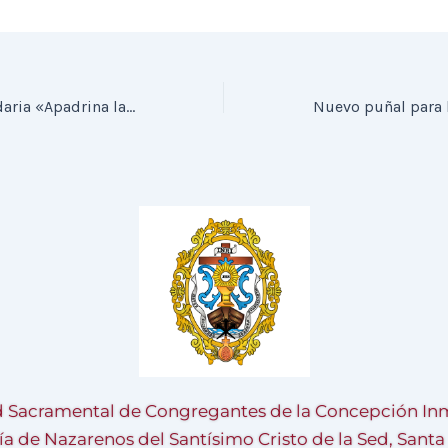
XII Campaña solidaria «Apadrina la ilusión de un niño»
 Sacramental de Congregantes de la Concepción Inm
ía de Nazarenos del Santísimo Cristo de la Sed, Sant