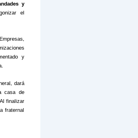
andades y
gonizar el
 Empresas,
anizaciones
mentado y
a.
eral, dará
la casa de
l finalizar
a fraternal