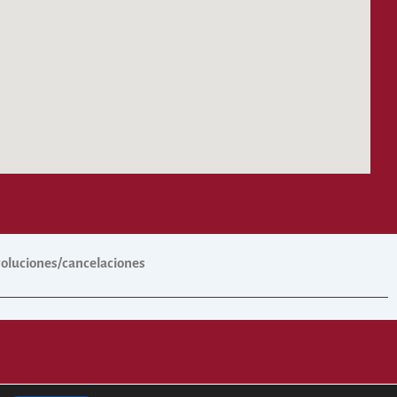
evoluciones/cancelaciones
 Cofradías.