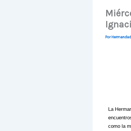
Miérc
Ignac
Por
Hermanda
La Herman
encuentro
como la mú