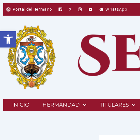
Ir
Portal del Hermano
X
WhatsApp
al
contenido
Abrir barra de herramientas
INICIO
HERMANDAD
TITULARES