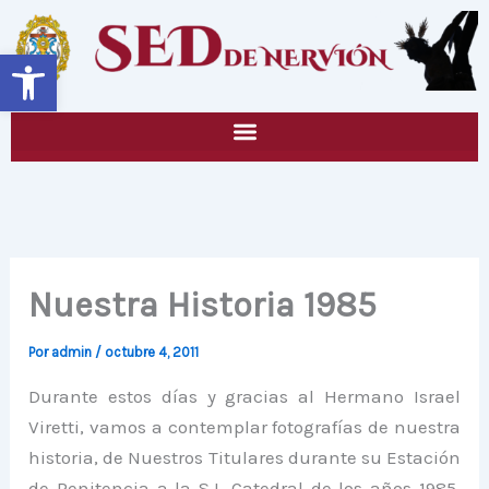
Ir
al
Abrir barra de herramientas
contenido
Nuestra Historia 1985
Por
admin
/
octubre 4, 2011
Durante estos días y gracias al Hermano Israel
Viretti, vamos a contemplar fotografías de nuestra
historia, de Nuestros Titulares durante su Estación
de Penitencia a la S.I. Catedral de los años 1985,