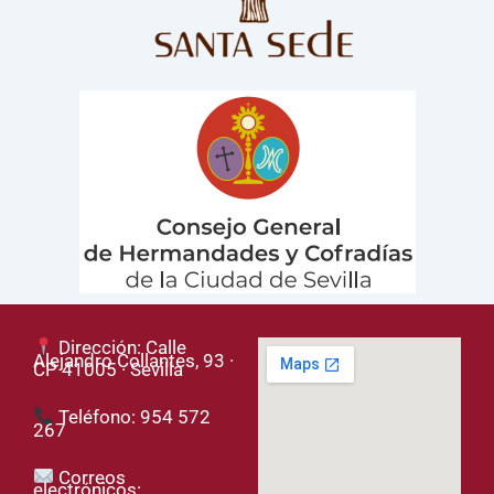
Dirección: Calle
Alejandro Collantes, 93 ·
CP 41005 · Sevilla
Teléfono: 954 572
267
Correos
electrónicos: