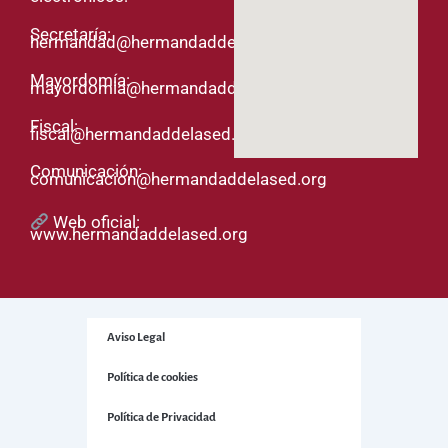
Secretaría:
hermandad@hermandaddelased.org
Mayordomía:
mayordomia@hermandaddelased.org
Fiscal:
fiscal@hermandaddelased.org
Comunicación:
comunicacion@hermandaddelased.org
Web oficial:
www.hermandaddelased.org
Aviso Legal
Política de cookies
Política de Privacidad