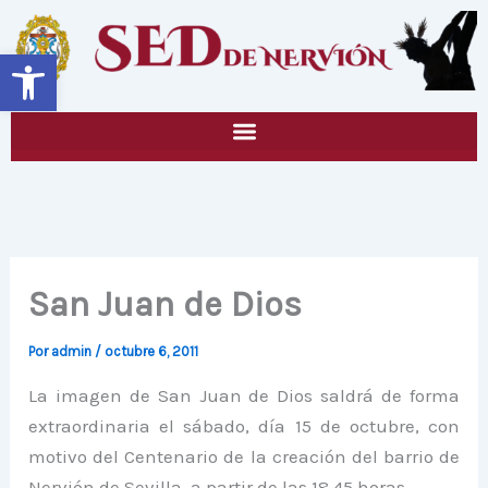
Ir
al
Abrir barra de herramientas
contenido
San Juan de Dios
Por
admin
/
octubre 6, 2011
La imagen de San Juan de Dios saldrá de forma
extraordinaria el sábado, día 15 de octubre, con
motivo del Centenario de la creación del barrio de
Nervión de Sevilla, a partir de las 18.45 horas