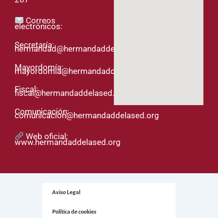
Correos
electrónicos:
Secretaría:
hermandad@hermandaddelased.org
Mayordomía:
mayordomia@hermandaddelased.org
Fiscal:
fiscal@hermandaddelased.org
Comunicación:
comunicacion@hermandaddelased.org
Web oficial:
www.hermandaddelased.org
Aviso Legal
Política de cookies