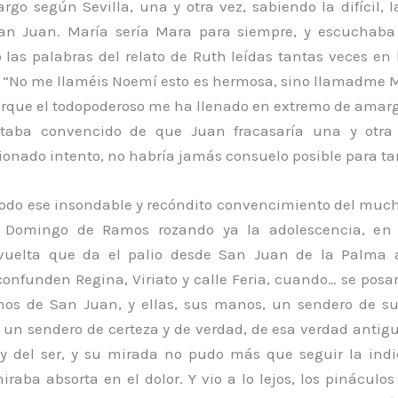
go según Sevilla, una y otra vez, sabiendo la difícil, 
an Juan. María sería Mara para siempre, y escuchab
 las palabras del relato de Ruth leídas tantas veces en 
, “No me llaméis Noemí esto es hermosa, sino llamadme M
rque el todopoderoso me ha llenado en extremo de amarg
estaba convencido de que Juan fracasaría una y otra
ionado intento, no habría jamás consuelo posible para ta
todo ese insondable y recóndito convencimiento del much
o Domingo de Ramos rozando ya la adolescencia, en 
vuelta que da el palio desde San Juan de la Palma 
onfunden Regina, Viriato y calle Feria, cuando… se posar
os de San Juan, y ellas, sus manos, un sendero de su
 un sendero de certeza y de verdad, de esa verdad antigu
 y del ser, y su mirada no pudo más que seguir la ind
raba absorta en el dolor. Y vio a lo lejos, los pináculo