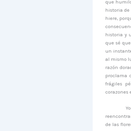
que humild
historia de
hiere, porq
consecuenc
historia y
que sé que
un instante
al mismo l
razón dora
proclama q
frágiles p
corazones e
Yo
reencontra
de las flor