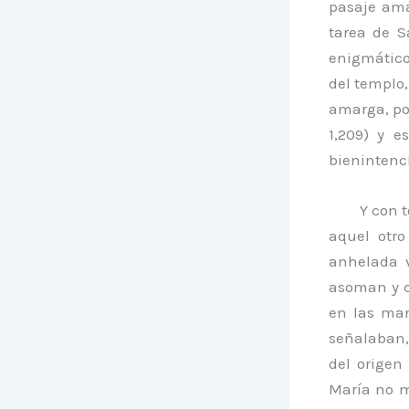
pasaje amar
tarea de S
enigmático
del templo
amarga, po
1,209) y 
bienintenc
Y con 
aquel otr
anhelada 
asoman y c
en las man
señalaban,
del origen
María no mi