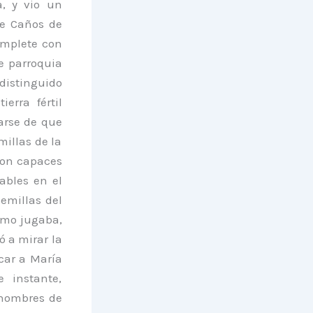
, y vio un
ue Caños de
emplete con
e parroquia
distinguido
erra fértil
rarse de que
millas de la
 son capaces
ables en el
semillas del
ismo jugaba,
ó a mirar la
car a María
 instante,
 nombres de