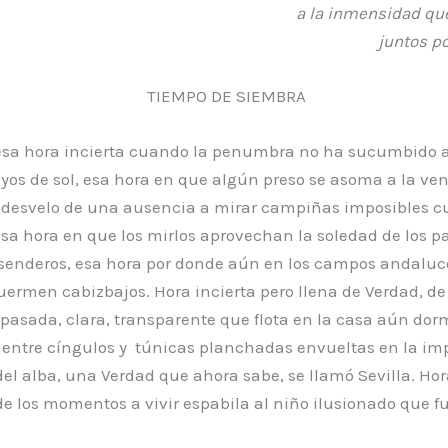
a la inmensidad qu
juntos po
TIEMPO DE SIEMBRA
esa hora incierta cuando la penumbra no ha sucumbido a
yos de sol, esa hora en que algún preso se asoma a la ve
l desvelo de una ausencia a mirar campiñas imposibles cu
sa hora en que los mirlos aprovechan la soledad de los p
 senderos, esa hora por donde aún en los campos andaluc
uermen cabizbajos. Hora incierta pero llena de Verdad, d
pasada, clara, transparente que flota en la casa aún dor
, entre cíngulos y
túnicas planchadas envueltas en la im
el alba, una Verdad que ahora sabe, se llamó Sevilla. Hor
e los momentos a vivir espabila al niño ilusionado que fu