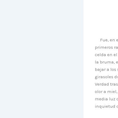
Fue, en 
primeros ra
celda en e
la bruma, e
bajar a los
girasoles d
Verdad tras
olor a miel
media luz d
inquietud d