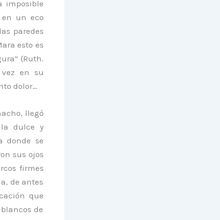
la imposible
a en un eco
las paredes
ara esto es
ura” (Ruth.
 vez en su
nto dolor…
acho, llegó
la dulce y
a donde se
on sus ojos
rcos firmes
a, de antes
icación que
s blancos de