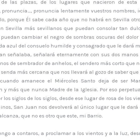
, de las plazas, de los lugares que nacieron de esta 
, pronuncia…, pronuncia lentamente vuestros nombres, id
lo, porque Él sabe cada año que no habrá en Sevilla otro
n Sevilla más sevillanos que puedan consolar tan du
e puedan cambiar el negro de sombras oscuras del dolor 
da azul del consuelo humilde y consagrado que le dará mi
an señalaba, señalará eternamente con sus dos manos 
nos de sembrador de anhelos, el sendero más corto que no
la senda más cercana que nos llevará al gozo de saber que
cuando amanece el Miércoles Santo deja de ser Mar
n y más que nunca Madre de la Iglesia. Por eso perpetu
 los siglos de los siglos, desde ese lugar de rosa de los vi
inos, San Juan nos devolverá al único lugar que le dará 
lcanza, que no es otro que este, mi Barrio.
ngo a contaros, a proclamar a los vientos y a la luz, desd