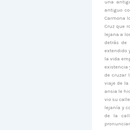
una antig
antiguo co
Carmona lo
Cruz que r
lejana a l
detrás de 
extendido y
la vida emp
existencia 
de cruzar 
viaje de la
ansia le hi
vio su call
lejanía y 
de la cal
pronuncian