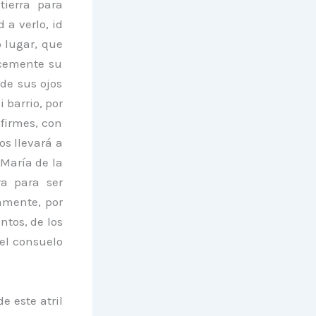
tierra para
 a verlo, id
 lugar, que
lcemente su
de sus ojos
 barrio, por
firmes, con
s llevará a
 María de la
a para ser
amente, por
entos, de los
el consuelo
e este atril