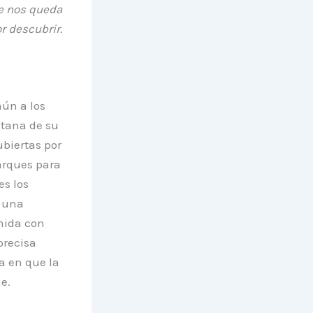
e nos queda
r descubrir.
ún a los
ntana de su
biertas por
arques para
es los
e una
mida con
precisa
a en que la
e.