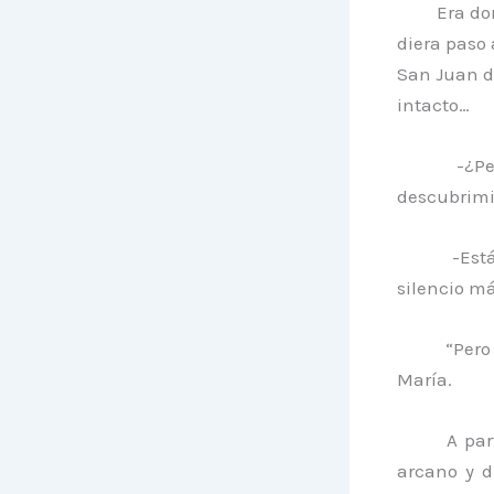
Era do
diera paso 
San Juan d
intacto…
-¿P
descubrimi
-Est
silencio m
“Pero
María.
A par
arcano y d