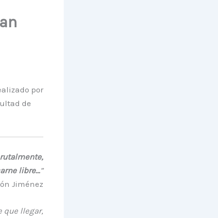
uan
ealizado por
cultad de
brutalmente,
arne libre…
”
ón Jiménez
 que llegar,