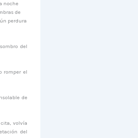
la noche
ombras de
aún perdura
asombro del
o romper el
nsolable de
cita, volvía
etación del