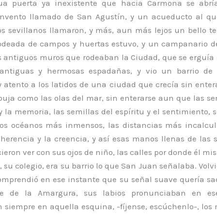
ua puerta ya inexistente que hacia Carmona se abría
nvento llamado de San Agustín, y un acueducto al q
s sevillanos llamaron, y más, aun más lejos un bello t
odeada de campos y huertas estuvo, y un campanario d
os antiguos muros que rodeaban la Ciudad, que se erguía 
antiguas y hermosas espadañas, y vio un barrio de ti
 atento a los latidos de una ciudad que crecía sin ente
uja como las olas del mar, sin enterarse aun que las se
y la memoria, las semillas del espíritu y el sentimiento,
los océanos más inmensos, las distancias más incalcul
 herencia y la creencia, y así esas manos llenas de las 
cieron ver con sus ojos de niño, las calles por donde él m
e, su colegio, era su barrio lo que San Juan señalaba. Volvi
comprendió en ese instante que su señal suave quería sa
le de la Amargura, sus labios pronunciaban en ese
 siempre en aquella esquina, -fíjense, escúchenlo-, los