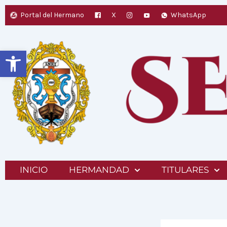
Ir
Portal del Hermano
X
WhatsApp
al
contenido
Abrir barra de herramientas
INICIO
HERMANDAD
TITULARES