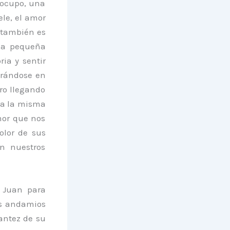
 ocupo, una
ele, el amor
e también es
una pequeña
ia y sentir
orándose en
ero llegando
 a la misma
mor que nos
olor de sus
en nuestros
 Juan para
os andamios
lantez de su