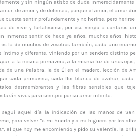
emente y sin ningún atisbo de duda inmerecidamente
 amor, de amor y de dolencia, porque el amor, el amor du
ue cuesta sentir profundamente y no herirse, pero herirs
ia de vivir y fortalecerse, por eso vengo a contaros 
 un inmenso sentir de hace ya años, muchos años; histor
 es la de muchos de vosotros también, cada uno enam
 íntimo y diferente, viniendo por un sendero distinto p
ugar, a la misma primavera, a la misma luz de unos ojos,
da de una Palabra, la de Él en el madero, lección de A
ue cada primavera, cada flor blanca de azahar, cada 
étalos desmembrantes y las fibras sensibles que tej
starán vivos para siempre por su amor infinito.
 seguí aquel día la indicación de las manos de San
rme, para volver “a mi huerto y a mi higuera por los alt
es”, al que hoy me encomiendo y pido su valentía, la bril