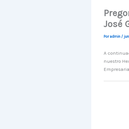
Prego
José 
Por
admin
/
jun
A continuac
nuestro H
Empresaria