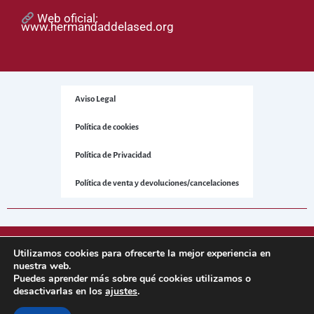
Web oficial:
www.hermandaddelased.org
Aviso Legal
Política de cookies
Política de Privacidad
Política de venta y devoluciones/cancelaciones
© 2025 Hermandad de la Sed. Todos los derechos reservados.
Utilizamos cookies para ofrecerte la mejor experiencia en
nuestra web.
Puedes aprender más sobre qué cookies utilizamos o
Sitio web desarrollado por
NetNerman
– Gestión Integral de
desactivarlas en los
ajustes
.
Hermandades y Cofradías.