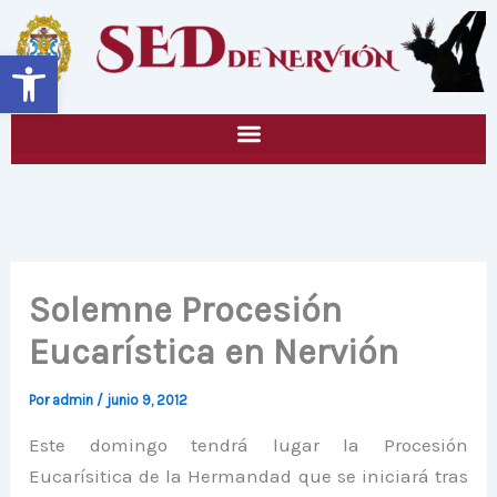
Ir
al
Abrir barra de herramientas
contenido
Solemne Procesión
Eucarística en Nervión
Por
admin
/
junio 9, 2012
Este domingo tendrá lugar la Procesión
Eucarísitica de la Hermandad que se iniciará tras