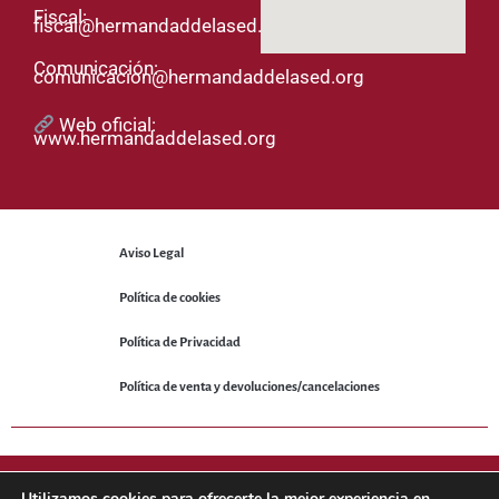
Fiscal:
fiscal@hermandaddelased.org
Comunicación:
comunicacion@hermandaddelased.org
Web oficial:
www.hermandaddelased.org
Aviso Legal
Política de cookies
Política de Privacidad
Política de venta y devoluciones/cancelaciones
© 2025 Hermandad de la Sed. Todos los derechos reservados.
Utilizamos cookies para ofrecerte la mejor experiencia en