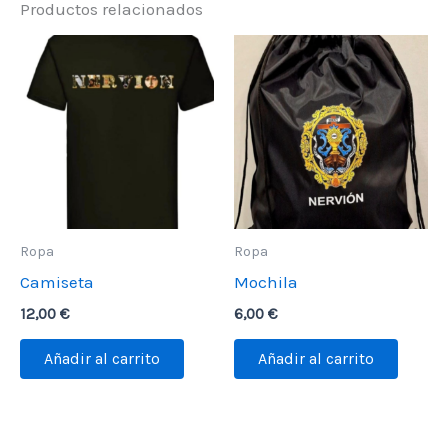
Productos relacionados
Ropa
Ropa
Camiseta
Mochila
12,00
€
6,00
€
Añadir al carrito
Añadir al carrito