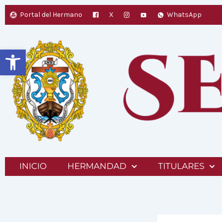
Ir
Portal del Hermano
X
WhatsApp
al
contenido
Abrir barra de herramientas
INICIO
HERMANDAD
TITULARES