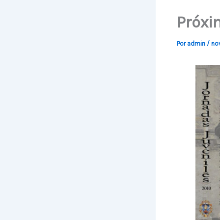
Próxi
Por
admin
/
no