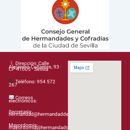
Dirección: Calle
Alejandro Collantes, 93 ·
CP 41005 · Sevilla
Teléfono: 954 572
267
Correos
electrónicos:
Secretaría:
hermandad@hermandaddelased.org
Mayordomía:
mayordomia@hermandaddelased.org