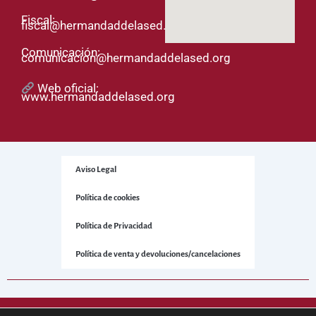
Fiscal:
fiscal@hermandaddelased.org
Comunicación:
comunicacion@hermandaddelased.org
Web oficial:
www.hermandaddelased.org
Aviso Legal
Política de cookies
Política de Privacidad
Política de venta y devoluciones/cancelaciones
© 2025 Hermandad de la Sed. Todos los derechos reservados.