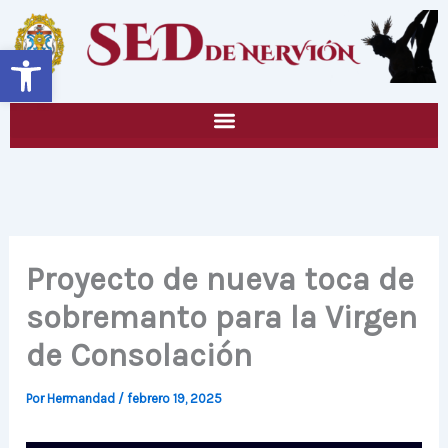
Ir
al
Abrir barra de herramientas
contenido
Proyecto de nueva toca de
sobremanto para la Virgen
de Consolación
Por
Hermandad
/
febrero 19, 2025