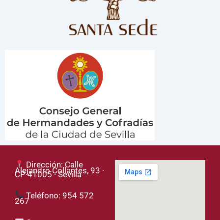
Dirección: Calle
Alejandro Collantes, 93 ·
CP 41005 · Sevilla
Teléfono: 954 572
267