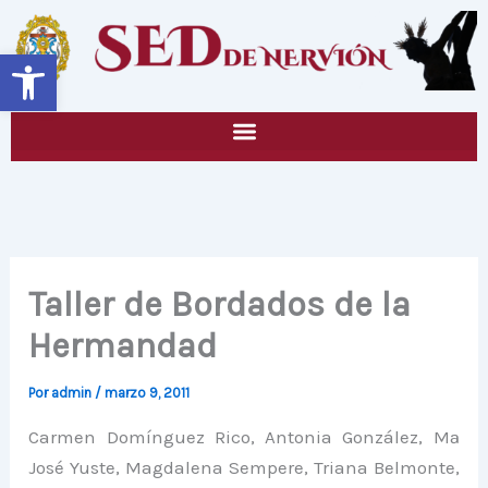
Ir
al
Abrir barra de herramientas
contenido
Taller de Bordados de la
Hermandad
Por
admin
/
marzo 9, 2011
Carmen Domínguez Rico, Antonia González, Mª
José Yuste, Magdalena Sempere, Triana Belmonte,