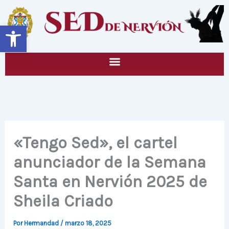
Ir
al
Abrir barra de herramientas
contenido
«Tengo Sed», el cartel
anunciador de la Semana
Santa en Nervión 2025 de
Sheila Criado
Por
Hermandad
/
marzo 18, 2025