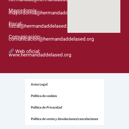
Mayordomía:
mayordomia@hermandaddelased.org
Fiscal:
fiscal@hermandaddelased.org
Comunicación:
comunicacion@hermandaddelased.org
Web oficial:
www.hermandaddelased.org
Aviso Legal
Política de cookies
Política de Privacidad
Política de venta y devoluciones/cancelaciones