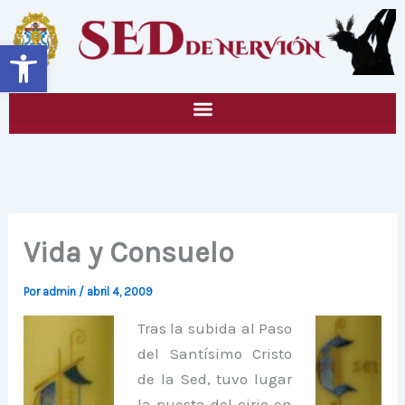
Ir
al
Abrir barra de herramientas
contenido
Vida y Consuelo
Por
admin
/
abril 4, 2009
Tras la subida al Paso
del Santísimo Cristo
de la Sed, tuvo lugar
la puesta del cirio en