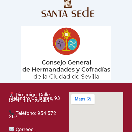
Dirección: Calle
Alejandro Collantes, 93 ·
CP 41005 · Sevilla
Teléfono: 954 572
267
Correos