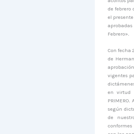
acólitos pa
de febrero 
el presente
aprobadas 
Febrero».
Con fecha 2
de Hermand
aprobación
vigentes p
dictámenes
en virtud
PRIMERO. A
según dict
de nuestr
conformes 