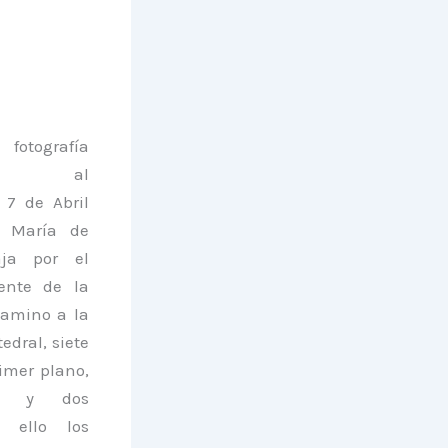
otografía
iente al
 7 de Abril
a María de
aja por el
ente de la
camino a la
edral, siete
imer plano,
os y dos
s ello los