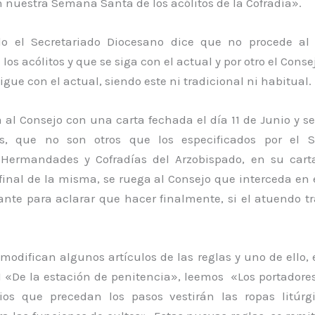
 nuestra Semana Santa de los acólitos de la Cofradía».
do el Secretariado Diocesano dice que no procede al
los acólitos y que se siga con el actual y por otro el Cons
igue con el actual, siendo este ni tradicional ni habitual.
 al Consejo con una carta fechada el día 11 de Junio y s
s, que no son otros que los especificados por el S
Hermandades y Cofradías del Arzobispado, en su cart
 final de la misma, se ruega al Consejo que interceda en
ante para aclarar que hacer finalmente, si el atuendo tr
modifican algunos artículos de las reglas y uno de ello, e
I «De la estación de penitencia», leemos «Los portadores
ios que precedan los pasos vestirán las ropas litúrg