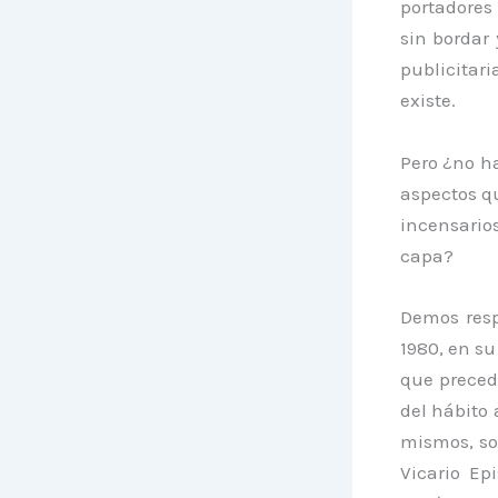
portadores 
sin bordar
publicitar
existe.
Pero ¿no h
aspectos qu
incensarios
capa?
Demos resp
1980, en su
que precede
del hábito
mismos, sol
Vicario Ep