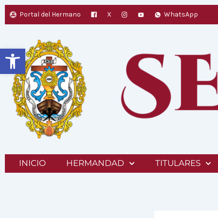
Ir
Portal del Hermano
X
WhatsApp
al
contenido
Abrir barra de herramientas
INICIO
HERMANDAD
TITULARES