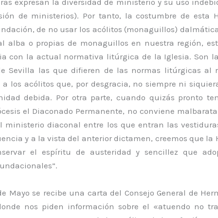
uras expresan la diversidad de ministerio y su uso indeb
sión de ministerios). Por tanto, la costumbre de esta
ndación, de no usar los acólitos (monaguillos) dalmática
al alba o propias de monaguillos en nuestra región, es
 con la actual normativa litúrgica de la Iglesia. Son l
e Sevilla las que difieren de las normas litúrgicas al 
a los acólitos que, por desgracia, no siempre ni siquier
nidad debida. Por otra parte, cuando quizás pronto t
ócesis el Diaconado Permanente, no conviene malbaratar
l ministerio diaconal entre los que entran las vestidura
encia y a la vista del anterior dictamen, creemos que l
servar el espíritu de austeridad y sencillez que ad
fundacionales”.
 de Mayo se recibe una carta del Consejo General de He
donde nos piden información sobre el «atuendo no tra