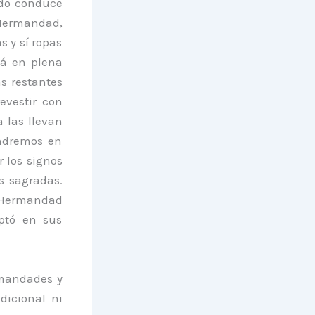
ido conduce
 Hermandad,
s y sí ropas
tá en plena
as restantes
revestir con
a las llevan
endremos en
 los signos
s sagradas.
a Hermandad
optó en sus
rmandades y
dicional ni