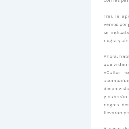
con las par
Tras la ap
vemos por p
se indicaba
negra y cín
Ahora, hab
que visten 
«Cultos e
acompañar
desprovist
y cubrirán 
negros des
llevaran pe
A pesar de