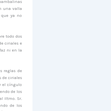
n bambalinas
n una valla
o que ya no
re todo dos
e ciriales e
faz ni en la
s reglas de
 de ciriales
y el cíngulo
endo de los
l Iltmo. Sr.
endo de los