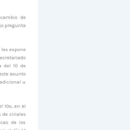
 cambio de
ejo pregunta
e les expone
ecretariado
a del 10 de
 este asunto
adicional u
l 10º, en el
 de ciriales
icas de los