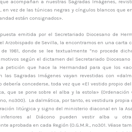
 que acompañan a nuestras Sagradas Imágenes, revist
, en vez de las túnicas negras y cíngulos blancos que en
andad están consignados».
spuesta emitida por el Secretariado Diocesano de He
el Arzobispado de Sevilla, la encontramos en una carta 
 de 1981, donde se lee textualmente “no procede dic
s motivos según el dictamen del Secretariado Diocesano 
 La petición que hace la Hermandad para que los «ac
 las Sagradas Imágenes vayan revestidas con «dalmá
o debería concederse, toda vez que «El vestido propio de
ca, que se pone sobre el alba y la estola» (Ordenación 
o, nº300). La dalmática, por tanto, es vestidura propia
ración litúrgica y signo del ministerio diaconal en la A
 inferiores al Diácono pueden vestir alba u otra
nte aprobada en cada Región (O.G.M.R., nº301. Véase tam