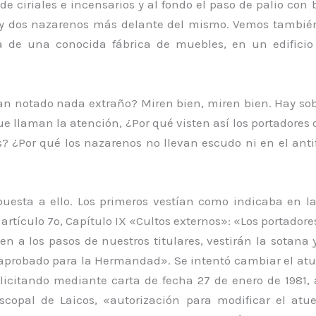
de ciriales e incensarios y al fondo el paso de palio co
 y dos nazarenos más delante del mismo. Vemos tambié
ia de una conocida fábrica de muebles, en un edifici
an notado nada extraño? Miren bien, miren bien. Hay sob
e llaman la atención, ¿Por qué visten así los portadores d
? ¿Por qué los nazarenos no llevan escudo ni en el anti
uesta a ello. Los primeros vestían como indicaba en la
 artículo 7º, Capítulo IX «Cultos externos»: «Los portadores
n a los pasos de nuestros titulares, vestirán la sotana 
 aprobado para la Hermandad». Se intentó cambiar el atu
icitando mediante carta de fecha 27 de enero de 1981, a
iscopal de Laicos, «autorización para modificar el atu