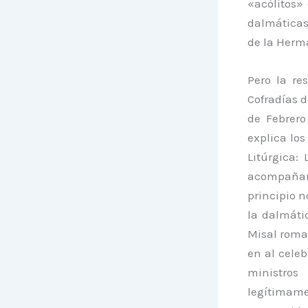
«acólitos»
dalmáticas
de la Herm
Pero la re
Cofradías d
de Febrero
explica lo
Litúrgica:
acompañan
principio n
la dalmáti
Misal roman
en al celeb
ministros
legítimame