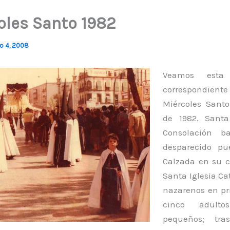
oles Santo 1982
io 4, 2008
Veamos esta f
correspond
Miércoles Santo
de 1982. Sant
Consolación b
desparecido pu
Calzada en su 
Santa Iglesia Cat
nazarenos en pr
cinco adult
pequeños; tra