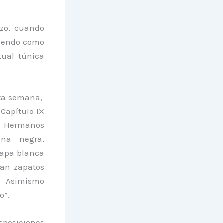
rzo, cuando
stiendo como
itual túnica
sta semana,
 Capítulo IX
s Hermanos
ana negra,
capa blanca
aran zapatos
s. Asimismo
o”.
sposiciones