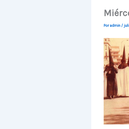
Miérc
Por
admin
/
jul