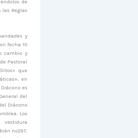
iéndolos de
 las Reglas
rmandades y
con fecha 10
ho cambio y
de Pastoral
ólitos» que
ticas», en
l Diácono es
General del
 del Diácono
samblea. Los
 vestidura
bién nº297.