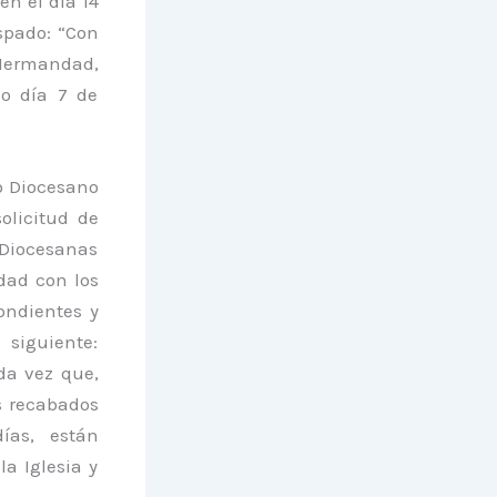
en el día 14
ispado: “Con
a Hermandad,
do día 7 de
do Diocesano
olicitud de
 Diocesanas
dad con los
ondientes y
siguiente:
da vez que,
s recabados
ías, están
a Iglesia y