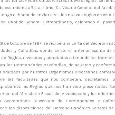
ra las funciones de cultos». Estas nuevas reglas, se remit
de ese mismo año, al Illmo. Sr. Vicario General del Arzob
 tengo el honor de enviar a V.I, las nuevas reglas de est
en Cabildo General Extraordinario, celebrado el pasa
9 de Octubre de 1987, se recibe una carta del Secretaria
ades y Cofradías, donde «visto el anterior escrito de s
 de Reglas, revisadas y adaptadas a tenor de las Normas
ara las Hermandades y Cofradías, de acuerdo y conformi
 emitidos por nuestros Organismos diocesanos corresp
 de las facultades que nos competen, decretamos lo 
probamos las Reglas que nos han sido presentadas, to
amen del Ministerio Fiscal del Arzobispado y los informe
o Secretariado Diocesano de Hermandades y Cofrad
con las disposiciones del Derecho Canónico General de l