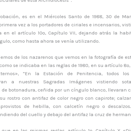
ticulares de esta Archidiócesis”.
robación, es en el Miércoles Santo de 1988, 30 de Ma
rimera vez a los portadores de ciriales e incensarios, vi
 en el artículo 10º, Capítulo VII, dejando atrás la hab
gulo, como hasta ahora se venía utilizando.
lemos de los nazarenos que vemos en la fotografía de e
como se indicaba en las reglas de 1980, en su artículo 8º,
xternos», “En la Estación de Penitencia, todos lo
an a nuestras Sagradas Imágenes vistiendo sot
a de botonadura, ceñida por un cíngulo blanco, llevaran 
su rostro con antifaz de color negro con capirote; calz
provistos de hebilla, con calcetín negro o descalzo
ndiendo del cuello y debajo del antifaz la cruz de herman
 que en las mismas reglas, artículo 1º, Capítulo X «Di